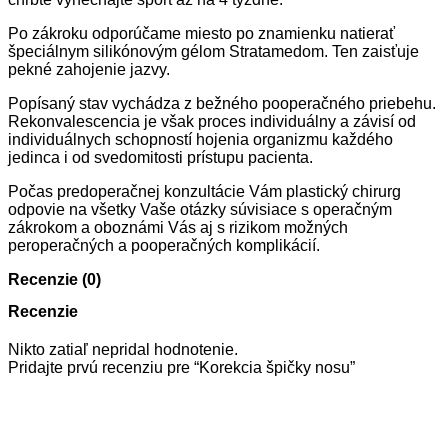
Po zákroku odporúčame miesto po znamienku natierať
špeciálnym silikónovým gélom Stratamedom. Ten zaisťuje
pekné zahojenie jazvy.
Popísaný stav vychádza z bežného pooperačného priebehu.
Rekonvalescencia je však proces individuálny a závisí od
individuálnych schopností hojenia organizmu každého
jedinca i od svedomitosti prístupu pacienta.
Počas predoperačnej konzultácie Vám plastický chirurg
odpovie na všetky Vaše otázky súvisiace s operačným
zákrokom a oboznámi Vás aj s rizikom možných
peroperačných a pooperačných komplikácií.
Recenzie (0)
Recenzie
Nikto zatiaľ nepridal hodnotenie.
Pridajte prvú recenziu pre “Korekcia špičky nosu”
Musíte byť
prihlásený
pre pridanie hodnotenia.