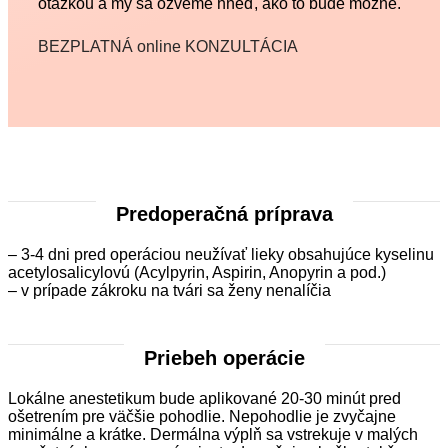
otázkou a my sa ozveme hneď, ako to bude možné.
BEZPLATNÁ online KONZULTÁCIA
Predoperačná príprava
– 3-4 dni pred operáciou neužívať lieky obsahujúce kyselinu
acetylosalicylovú (Acylpyrin, Aspirin, Anopyrin a pod.)
– v prípade zákroku na tvári sa ženy nenalíčia
Priebeh operácie
Lokálne anestetikum bude aplikované 20-30 minút pred
ošetrením pre väčšie pohodlie. Nepohodlie je zvyčajne
minimálne a krátke. Dermálna výplň sa vstrekuje v malých