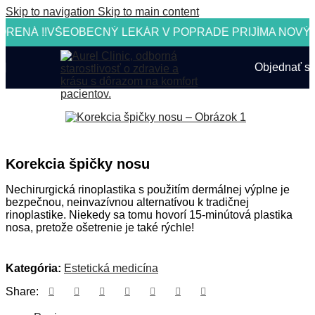
Skip to navigation
Skip to main content
NÁ !!
VŠEOBECNÝ LEKÁR V POPRADE PRIJÍMA NOVÝCH 
Objednať s
Korekcia špičky nosu
Nechirurgická rinoplastika s použitím dermálnej výplne je
bezpečnou, neinvazívnou alternatívou k tradičnej
rinoplastike. Niekedy sa tomu hovorí 15-minútová plastika
nosa, pretože ošetrenie je také rýchle!
Kategória:
Estetická medicína
Share: