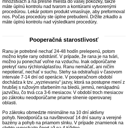
množstvách a na presné miesta do vašej pokožky, takže
máte úplnú kontrolu nad tvarom a kontúrami vytvorenými
procedúrou. Lekár potom produkt vmasíruje, aby preformoval
nos. Počas procedúry ste úplne prebudení. Držíte zrkadlo a
máte úplnú kontrolu nad výsledkami procedúry.
Pooperačná starostlivosť
Ranu je potrebné nechať 24-48 hodín prelepenú, potom
možno krytie rany odstrániť. V prípade, že rana je na tvári,
možno ju ponechať voľne na vzduchu. Inak odporúčame
prekryť ranu rýchlonáplasťou. Ranu nemáčať, ani ničím
nepotierať, nechať v suchu. Stehy sa odstraňujú v časovom
intervale 7-14 dní od operácie. V pooperačnom období
dochádza k tzv. „vyzrievaniu“ jazvy, ktorá sa postupne mení z
hrubšej s ružovým sfarbením na bledú, jemnú, nenápadnú
jazvičku, čo trvá cca 3-6 mesiacov. V období troch mesiacov
po zákroku neodporúčame priame slnenie operovanej
oblasti.
Po zákroku obmedzte minimálne na 10 dní aktívny
pohyb. Neodporúča sa navštevovať 14 dní sauny a verejné
bazény a pohyb na priamom slnku. V prípade znamienok na
chrbte vynechajte šport až na 4 týždne.