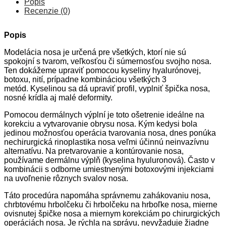
Popis
Recenzie (0)
Popis
Modelácia nosa je určená pre všetkých, ktorí nie sú
spokojní s tvarom, veľkosťou či súmernosťou svojho nosa.
Ten dokážeme upraviť pomocou kyseliny hyalurónovej,
botoxu, nití, prípadne kombináciou všetkých 3
metód. Kyselinou sa dá upraviť profil, vyplniť špička nosa,
nosné krídla aj malé deformity.
Pomocou dermálnych výplní je toto ošetrenie ideálne na
korekciu a vytvarovanie obrysu nosa. Kým kedysi bola
jedinou možnosťou operácia tvarovania nosa, dnes ponúka
nechirurgická rinoplastika nosa veľmi účinnú neinvazívnu
alternatívu. Na pretvarovanie a kontúrovanie nosa,
používame dermálnu výplň (kyselina hyuluronová). Často v
kombinácii s odborne umiestnenými botoxovými injekciami
na uvoľnenie rôznych svalov nosa.
Táto procedúra napomáha správnemu zahákovaniu nosa,
chrbtovému hrbolčeku či hrbolčeku na hrboľke nosa, mierne
ovisnutej špičke nosa a miernym korekciám po chirurgických
operáciách nosa. Je rýchla na správu, nevyžaduje žiadne