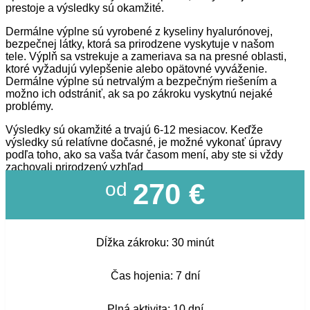
prestoje a výsledky sú okamžité.
Dermálne výplne sú vyrobené z kyseliny hyalurónovej,
bezpečnej látky, ktorá sa prirodzene vyskytuje v našom
tele. Výplň sa vstrekuje a zameriava sa na presné oblasti,
ktoré vyžadujú vylepšenie alebo opätovné vyváženie.
Dermálne výplne sú netrvalým a bezpečným riešením a
možno ich odstrániť, ak sa po zákroku vyskytnú nejaké
problémy.
Výsledky sú okamžité a trvajú 6-12 mesiacov. Keďže
výsledky sú relatívne dočasné, je možné vykonať úpravy
podľa toho, ako sa vaša tvár časom mení, aby ste si vždy
zachovali prirodzený vzhľad
270 €
od
Dĺžka zákroku: 30 minút
Čas hojenia: 7 dní
Plná aktivita: 10 dní