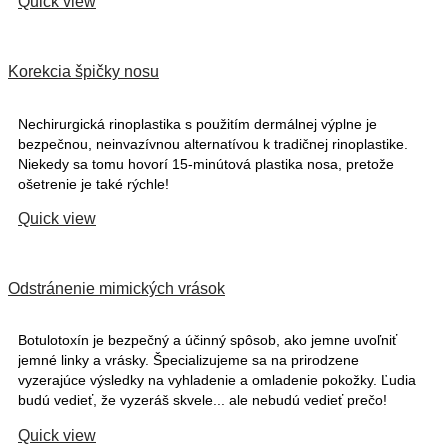
Quick view
Korekcia špičky nosu
Nechirurgická rinoplastika s použitím dermálnej výplne je
bezpečnou, neinvazívnou alternatívou k tradičnej rinoplastike.
Niekedy sa tomu hovorí 15-minútová plastika nosa, pretože
ošetrenie je také rýchle!
Quick view
Odstránenie mimických vrások
Botulotoxín je bezpečný a účinný spôsob, ako jemne uvoľniť
jemné linky a vrásky. Špecializujeme sa na prirodzene
vyzerajúce výsledky na vyhladenie a omladenie pokožky. Ľudia
budú vedieť, že vyzeráš skvele... ale nebudú vedieť prečo!
Quick view