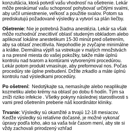
konzultácia, ktorá potvrdí vašu vhodnosť na ošetrenie. Lekár
môže preskúmať vašu schopnosť pohybovať určitými svalmi,
aby určil umiestnenie, veľkosť a použitie svalov. Potom sa
prediskutujú požadované výsledky a vytvorí sa plán liečby.
Ošetrenie:
Nie je potrebná žiadna anestézia. Lekár sa však
môže rozhodnúť znecitliviť oblasť studeným obkladom alebo
aplikovať lokálne anestetikum 15-30 minút pred ošetrením,
aby sa oblasť znecitlivila. Nepohodlie je zvyčajne minimálne
a krátke. Dermálna výplň sa vstrekuje v malých množstvách
a na presné miesta do vašej pokožky, takže máte úplnú
kontrolu nad tvarom a kontúrami vytvorenými procedúrou.
Lekár potom produkt vmasíruje, aby preformoval nos. Počas
procedúry ste úplne prebudení. Držíte zrkadlo a máte úplnú
kontrolu nad výsledkami procedúry.
Po ošetrení:
Nedotýkajte sa, nemasírujte alebo neaplikujte
kozmetiku alebo krémy na oblasť po dobu 6 hodín. Tým sa
zníži riziko infekcie . Všetky pokyny následnej starostlivosti s
vami pred ošetrením preberie náš koordinátor kliniky.
Trvanie:
Výsledky sú okamžité a trvajú 12-18 mesiacov.
Keďže výsledky sú relatívne dočasné, je možné vykonať
úpravy podľa toho, ako sa vaša tvár časom mení, aby ste si
vždy zachovali prirodzený vzhľad