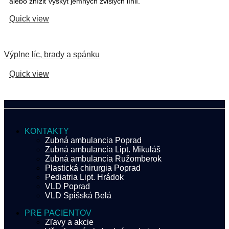
alebo znížiť výskyt jemných zvislých línií.
Quick view
Výplne líc, brady a spánku
Quick view
KONTAKTY
Zubná ambulancia Poprad
Zubná ambulancia Lipt. Mikuláš
Zubná ambulancia Ružomberok
Plastická chirurgia Poprad
Pediatria Lipt. Hrádok
VLD Poprad
VLD Spišská Belá
PRE PACIENTOV
Zľavy a akcie