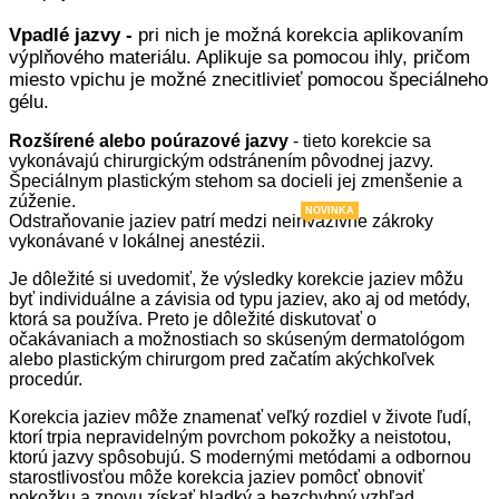
V
padlé jazvy -
pri nich je možná korekcia aplikovaním
výplňového materiálu. Aplikuje sa pomocou ihly, pričom
miesto vpichu je možné znecitlivieť pomocou špeciálneho
gélu.
Rozšírené alebo poúrazové jazvy
- tieto korekcie sa
vykonávajú chirurgickým odstránením pôvodnej jazvy.
Špeciálnym plastickým stehom sa docieli jej zmenšenie a
zúženie.
NOVINKA
Odstraňovanie jaziev patrí medzi neinvazívne zákroky
vykonávané v lokálnej anestézii.
Je dôležité si uvedomiť, že výsledky korekcie jaziev môžu
byť individuálne a závisia od typu jaziev, ako aj od metódy,
ktorá sa používa. Preto je dôležité diskutovať o
očakávaniach a možnostiach so skúseným dermatológom
alebo plastickým chirurgom pred začatím akýchkoľvek
procedúr.
Korekcia jaziev môže znamenať veľký rozdiel v živote ľudí,
ktorí trpia nepravidelným povrchom pokožky a neistotou,
ktorú jazvy spôsobujú. S modernými metódami a odbornou
starostlivosťou môže korekcia jaziev pomôcť obnoviť
pokožku a znovu získať hladký a bezchybný vzhľad.