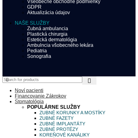
Všeobecné obchodné podmienky
GDPR
Aktualizácia údajov
NAŠE SLUŽBY
Zubná ambulancia
Plastická chirurgia
Estetická dermatológia
Ambulncia všobecného lekára
Pediatria
Sonografia
Noví pacienti
Financovanie Zákrokov
Stomatológia
POPULÁRNE SLUŽBY
ZUBNÉ KORUNKY A MOSTÍKY
ZUBNÉ FAZETY
ZUBNÉ IMPLANTÁTY
ZUBNÉ PROTÉZY
KOREŇOVÉ KANÁLIKY