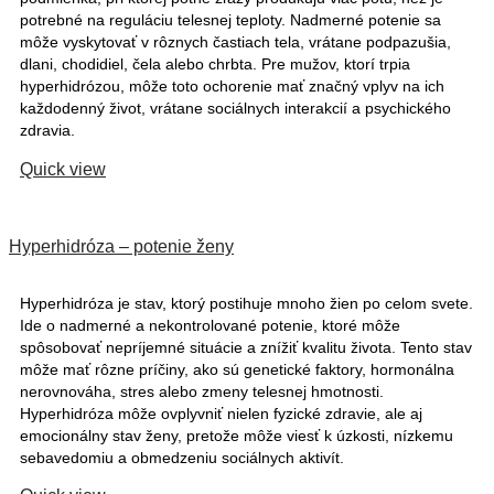
potrebné na reguláciu telesnej teploty. Nadmerné potenie sa
môže vyskytovať v rôznych častiach tela, vrátane podpazušia,
dlani, chodidiel, čela alebo chrbta. Pre mužov, ktorí trpia
hyperhidrózou, môže toto ochorenie mať značný vplyv na ich
každodenný život, vrátane sociálnych interakcií a psychického
zdravia.
Quick view
Hyperhidróza – potenie ženy
Hyperhidróza je stav, ktorý postihuje mnoho žien po celom svete.
Ide o nadmerné a nekontrolované potenie, ktoré môže
spôsobovať nepríjemné situácie a znížiť kvalitu života. Tento stav
môže mať rôzne príčiny, ako sú genetické faktory, hormonálna
nerovnováha, stres alebo zmeny telesnej hmotnosti.
Hyperhidróza môže ovplyvniť nielen fyzické zdravie, ale aj
emocionálny stav ženy, pretože môže viesť k úzkosti, nízkemu
sebavedomiu a obmedzeniu sociálnych aktivít.