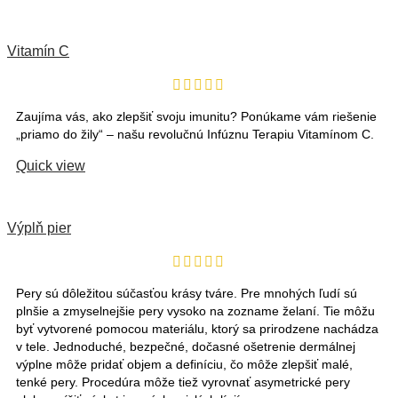
Vitamín C
Zaujíma vás, ako zlepšiť svoju imunitu? Ponúkame vám riešenie
„priamo do žily“ – našu revolučnú Infúznu Terapiu Vitamínom C.
Quick view
Výplň pier
Pery sú dôležitou súčasťou krásy tváre. Pre mnohých ľudí sú
plnšie a zmyselnejšie pery vysoko na zozname želaní. Tie môžu
byť vytvorené pomocou materiálu, ktorý sa prirodzene nachádza
v tele. Jednoduché, bezpečné, dočasné ošetrenie dermálnej
výplne môže pridať objem a definíciu, čo môže zlepšiť malé,
tenké pery. Procedúra môže tiež vyrovnať asymetrické pery