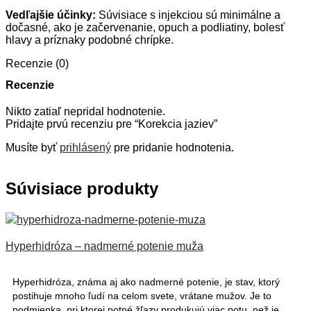
Vedľajšie účinky:
Súvisiace s injekciou sú minimálne a
dočasné, ako je začervenanie, opuch a podliatiny, bolesť
hlavy a príznaky podobné chrípke.
Recenzie (0)
Recenzie
Nikto zatiaľ nepridal hodnotenie.
Pridajte prvú recenziu pre “Korekcia jaziev”
Musíte byť
prihlásený
pre pridanie hodnotenia.
Súvisiace produkty
Hyperhidróza – nadmerné potenie muža
Hyperhidróza, známa aj ako nadmerné potenie, je stav, ktorý
postihuje mnoho ľudí na celom svete, vrátane mužov. Je to
podmienka, pri ktorej potné žľazy produkujú viac potu, než je