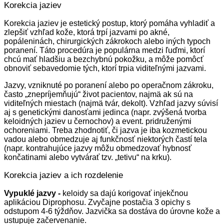
Korekcia jaziev
Korekcia jaziev je estetický postup, ktorý pomáha vyhladiť a
zlepšiť vzhľad kože, ktorá trpí jazvami po akné,
popáleninách, chirurgických zákrokoch alebo iných typoch
poranení. Táto procedúra je populárna medzi ľuďmi, ktorí
chcú mať hladšiu a bezchybnú pokožku, a môže pomôcť
obnoviť sebavedomie tých, ktorí trpia viditeľnými jazvami.
Jazvy, vzniknuté po poranení alebo po operačnom zákroku,
často „znepríjemňujú“ život pacientov, najmä ak sú na
viditeľných miestach (najmä tvár, dekolt). Vzhľad jazvy súvisí
aj s genetickými danosťami jedinca (napr. zvýšená tvorba
keloidných jaziev u černochov) a event. pridruženými
ochoreniami. Treba zhodnotiť, či jazva je iba kozmetickou
vadou alebo obmedzuje aj funkčnosť niektorých častí tela
(napr. kontrahujúce jazvy môžu obmedzovať hybnosť
končatinami alebo vytvárať tzv. „tetivu“ na krku).
Korekcia jaziev a ich rozdelenie
Vypuklé jazvy -
keloidy sa dajú korigovať injekčnou
aplikáciou Diprophosu. Zvyčajne postačia 3 opichy s
odstupom 4-6 týždňov. Jazvička sa dostáva do úrovne kože a
ustupuje začervenanie.