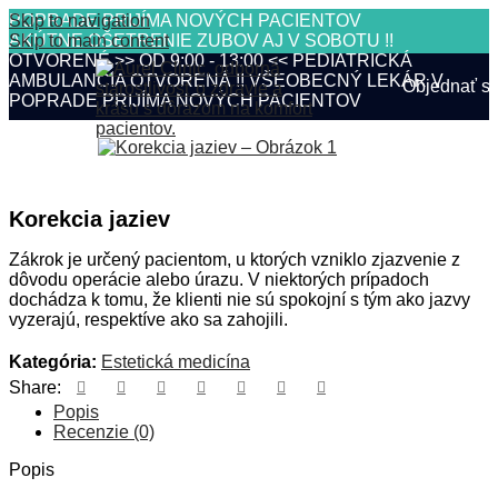
AMBULANCIA OTVORENÁ !!
VŠEOBECNÝ LEKÁR V
Skip to navigation
POPRADE PRIJÍMA NOVÝCH PACIENTOV
Skip to main content
AKÚTNE OŠETRENIE ZUBOV AJ V SOBOTU !!
OTVORENÉ >> OD 9:00 - 13:00 <<
PEDIATRICKÁ
AMBULANCIA OTVORENÁ !!
VŠEOBECNÝ LEKÁR V
Objednať s
POPRADE PRIJÍMA NOVÝCH PACIENTOV
Korekcia jaziev
Zákrok je určený pacientom, u ktorých vzniklo zjazvenie z
dôvodu operácie alebo úrazu. V niektorých prípadoch
dochádza k tomu, že klienti nie sú spokojní s tým ako jazvy
vyzerajú, respektíve ako sa zahojili.
Kategória:
Estetická medicína
Share:
Popis
Recenzie (0)
Popis