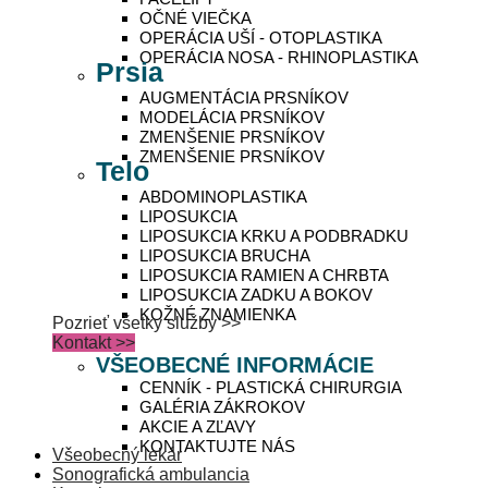
OČNÉ VIEČKA
OPERÁCIA UŠÍ - OTOPLASTIKA
OPERÁCIA NOSA - RHINOPLASTIKA
Prsia
AUGMENTÁCIA PRSNÍKOV
MODELÁCIA PRSNÍKOV
ZMENŠENIE PRSNÍKOV
ZMENŠENIE PRSNÍKOV
Telo
ABDOMINOPLASTIKA
LIPOSUKCIA
LIPOSUKCIA KRKU A PODBRADKU
LIPOSUKCIA BRUCHA
LIPOSUKCIA RAMIEN A CHRBTA
LIPOSUKCIA ZADKU A BOKOV
KOŽNÉ ZNAMIENKA
Pozrieť všetky služby >>
Kontakt >>
VŠEOBECNÉ INFORMÁCIE
CENNÍK - PLASTICKÁ CHIRURGIA
GALÉRIA ZÁKROKOV
AKCIE A ZĽAVY
KONTAKTUJTE NÁS
Všeobecný lekár
Sonografická ambulancia