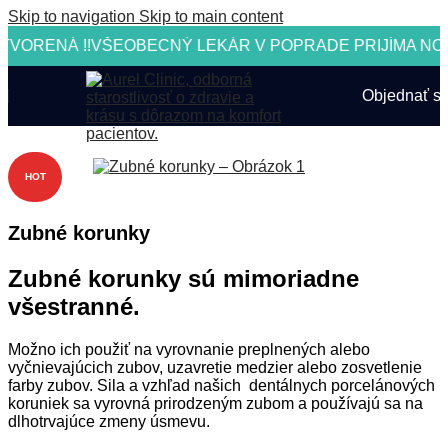
Skip to navigation
Skip to main content
VORENÁ !!
VŠEOBECNÝ LEKÁR V POPRADE PRIJÍMA NO
Objednať s
HOT
Zubné korunky
Zubné korunky sú mimoriadne
všestranné.
Možno ich použiť na vyrovnanie preplnených alebo
vyčnievajúcich zubov, uzavretie medzier alebo zosvetlenie
farby zubov. Sila a vzhľad našich dentálnych porcelánových
koruniek sa vyrovná prirodzeným zubom a používajú sa na
dlhotrvajúce zmeny úsmevu.