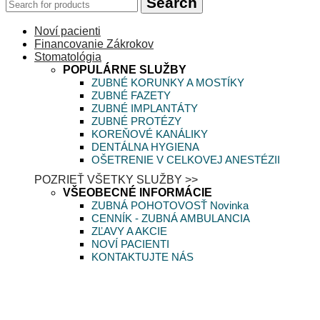
Search
Noví pacienti
Financovanie Zákrokov
Stomatológia
POPULÁRNE SLUŽBY
ZUBNÉ KORUNKY A MOSTÍKY
ZUBNÉ FAZETY
ZUBNÉ IMPLANTÁTY
ZUBNÉ PROTÉZY
KOREŇOVÉ KANÁLIKY
DENTÁLNA HYGIENA
OŠETRENIE V CELKOVEJ ANESTÉZII
POZRIEŤ VŠETKY SLUŽBY >>
VŠEOBECNÉ INFORMÁCIE
ZUBNÁ POHOTOVOSŤ
Novinka
CENNÍK - ZUBNÁ AMBULANCIA
ZĽAVY A AKCIE
NOVÍ PACIENTI
KONTAKTUJTE NÁS