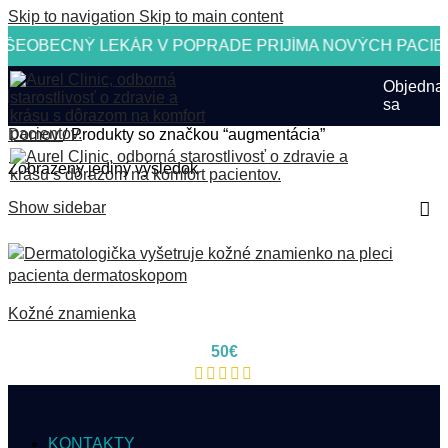
Skip to navigation
Skip to main content
EOBECNÝ LEKÁR V POPRADE PRIJÍMA NOVÝCH PACIEN
Objedna
sa
Domov
/
Produkty so značkou “augmentácia”
Zobrazený jediný výsledok
Show sidebar
Kožné znamienka
50
€
KONTAKTY