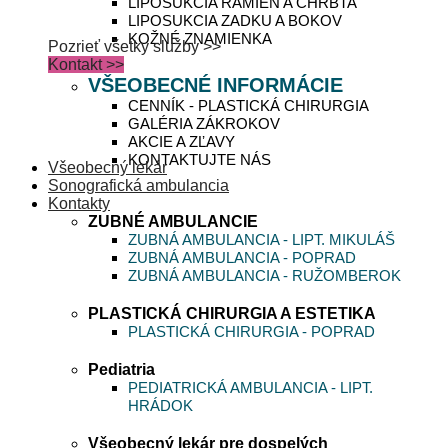
LIPOSUKCIA RAMIEN A CHRBTA
LIPOSUKCIA ZADKU A BOKOV
KOŽNÉ ZNAMIENKA
Pozrieť všetky služby >>
Kontakt >>
VŠEOBECNÉ INFORMÁCIE
CENNÍK - PLASTICKÁ CHIRURGIA
GALÉRIA ZÁKROKOV
AKCIE A ZĽAVY
KONTAKTUJTE NÁS
Všeobecný lekár
Sonografická ambulancia
Kontakty
ZUBNÉ AMBULANCIE
ZUBNÁ AMBULANCIA - LIPT. MIKULÁŠ
ZUBNÁ AMBULANCIA - POPRAD
ZUBNÁ AMBULANCIA - RUŽOMBEROK
PLASTICKÁ CHIRURGIA A ESTETIKA
PLASTICKÁ CHIRURGIA - POPRAD
Pediatria
PEDIATRICKÁ AMBULANCIA - LIPT.
HRÁDOK
Všeobecný lekár pre dospelých